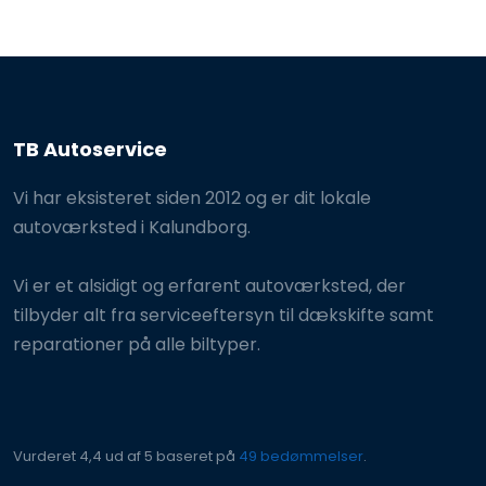
TB Autoservice
Vi har eksisteret siden 2012 og er dit lokale
autoværksted i Kalundborg.
Vi er et alsidigt og erfarent autoværksted, der
tilbyder alt fra serviceeftersyn til dækskifte samt
reparationer på alle biltyper.
Vurderet 4,4 ud af 5 baseret på
49 bedømmelser
.​