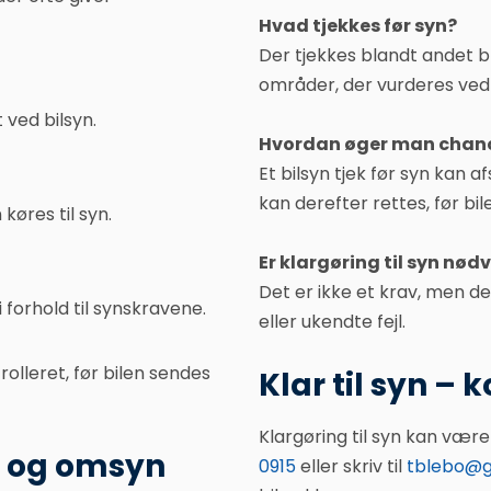
Hvad tjekkes før syn?
Der tjekkes blandt andet b
områder, der vurderes ved 
 ved bilsyn.
Hvordan øger man chance
Et bilsyn tjek før syn kan a
kan derefter rettes, før bil
 køres til syn.
Er klargøring til syn nød
Det er ikke et krav, men de
 forhold til synskravene.
eller ukendte fejl.
rolleret, før bilen sendes
Klar til syn – 
Klargøring til syn kan vær
id og omsyn
0915
eller skriv til
tblebo@g