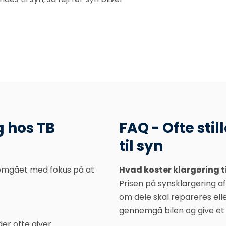
g hos TB
FAQ - Ofte sti
til syn
ennemgået med fokus på at
Hvad koster klargøring ti
Prisen på synsklargøring af
om dele skal repareres elle
gennemgå bilen og give et t
der ofte giver