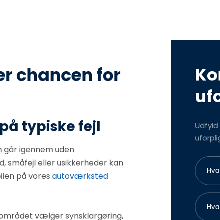
Ko
ger chancen for
uf
å typiske fejl
Udfyld
uforpli
 den går igennem uden
d, småfejl eller usikkerheder kan
bilen på vores
autoværksted
rområdet vælger synsklargøring,