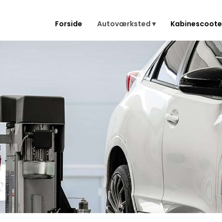
Forside
Autoværksted ▾
Kabinescoote