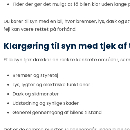
Tider der gør det muligt at få bilen klar uden lange
Du kører til syn med en bil, hvor bremser, lys, dæk og st
fejl kan være rettet på forhånd.
Klargøring til syn med tjek af 
Et bilsyn tjek dækker en række konkrete områder, som b
Bremser og styretøj
Lys, lygter og elektriske funktioner
Dæk og slidmønster
Udstødning og synlige skader
Generel gennemgang af bilens tilstand
Det er de samme punkter, vi gennemgår, inden bilen sendes