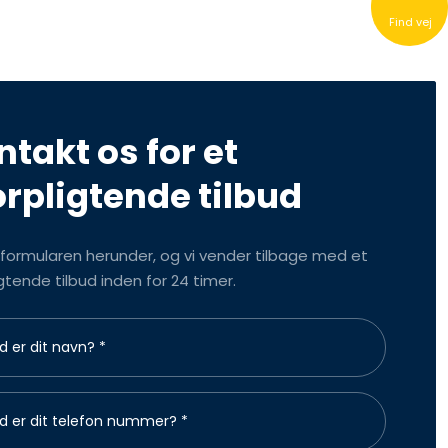
Find vej
ntakt os for et
orpligtende tilbud
 formularen herunder, og vi vender tilbage med et
gtende tilbud inden for 24 timer.