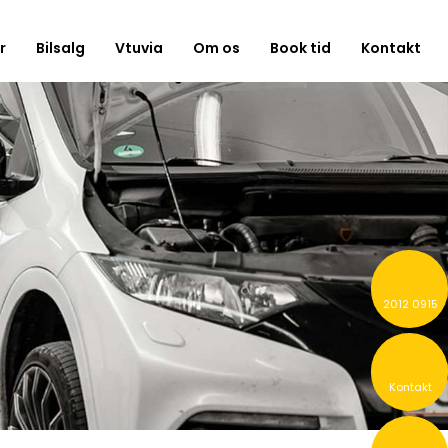
r
Bilsalg
Vtuvia
Om os
Book tid
Kontakt
2012 0915
Kontakt