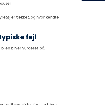
 pauser
yretøj er tjekket, og hvor kendte
typiske fejl
ilen bliver vurderet på.
 til syn, så fejl før syn bliver