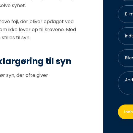
 selve synet.
ave fejl, der bliver opdaget ved
 som ikke lever op til kravene. Med
tilles til syn.
klargøring til syn
ør syn, der ofte giver