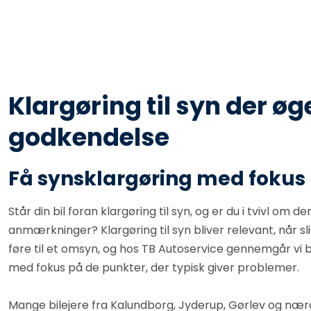
Klargøring til syn der ø
godkendelse
Få synsklargøring med fokus p
Står din bil foran klargøring til syn, og er du i tvivl om
anmærkninger? Klargøring til syn bliver relevant, når sli
føre til et omsyn, og hos TB Autoservice gennemgår vi 
med fokus på de punkter, der typisk giver problemer.
Mange bilejere fra Kalundborg, Jyderup, Gørlev og næ