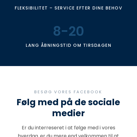
FLEKSIBILITET – SERVICE EFTER DINE BEHOV
8-20
LANG ÅBNINGSTID OM TIRSDAGEN
BESØG VORES FACEBOOK
​Følg med på de sociale
medier
Er du interreseret i at følge med i vores
hverdag, er du mere end velkommen til at