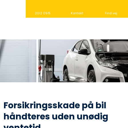
2012 0915
Kontakt
Find vej
Forsikringsskade på bil
håndteres uden unødig
ventetid​